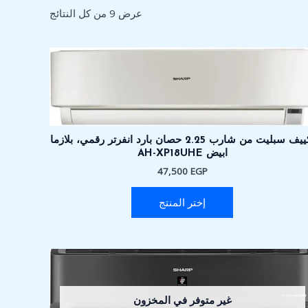
عرض ⁦9⁩ من كل النتائج
تكييف سبليت من شارب 2.25 حصان بارد انفرتر رقمي، بلازما
ابيض AH-XP18UHE
47,500
EGP
إختر المنتج
غير متوفر في المخزون