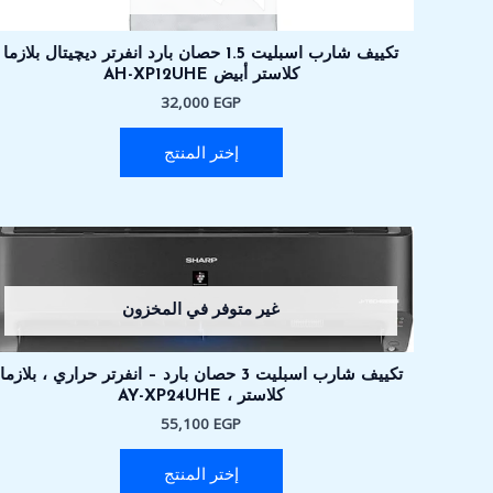
تكييف شارب اسبليت 1.5 حصان بارد انفرتر ديچيتال بلازما
كلاستر أبيض AH-XP12UHE
32,000
EGP
إختر المنتج
غير متوفر في المخزون
تكييف شارب اسبليت 3 حصان بارد – انفرتر حراري ، بلازما
كلاستر ، AY-XP24UHE
55,100
EGP
إختر المنتج