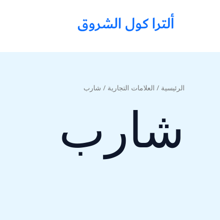
خطي
لى
لمحتوى
الرئيسية
/ العلامات التجارية / شارب
شارب