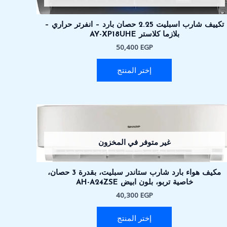
تكييف شارب اسبليت 2.25 حصان بارد – انفرتر حراري –
بلازما كلاستر AY-XP18UHE
50,400
EGP
إختر المنتج
غير متوفر في المخزون
مكيف هواء بارد شارب ستاندر سبليت، بقدرة 3 حصان،
خاصية تربو، بلون ابيض AH-A24ZSE
40,300
EGP
إختر المنتج