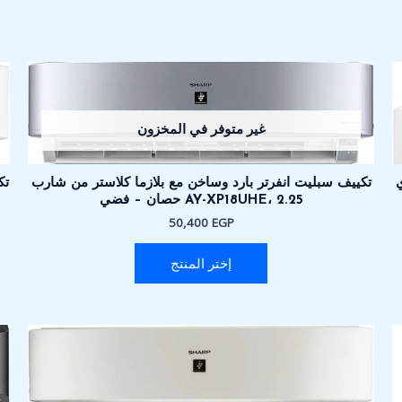
غير متوفر في المخزون
ي
تكييف سبليت انفرتر بارد وساخن مع بلازما كلاستر من شارب
AY-XP18UHE، 2.25 حصان – فضي
50,400
EGP
إختر المنتج