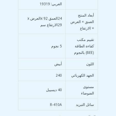
العربي: 19319
أبعاد المنتج
24العمق x 92العرض x
العمق × العرض
29الارتفاع سم
× الارتفاع
تقييم مكتب
كفاءة الطاقة
5 نجوم
(BEE) بالنجوم
اللون
أبيض
الجهد الكهربائي
240
مستوى
40 ديسيبل
الضوضاء
سائل التبريد
R-410A