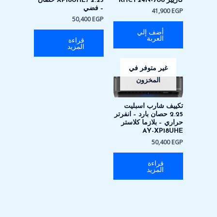
كاريير KHCT24N-708
XP18UHE، 2.25 حصان
– فضي
41,900
EGP
50,400
EGP
أضف إلي
العربة
قراءة
المزيد
غير متوفر في
المخزون
تكييف شارب اسبليت
2.25 حصان بارد – انفرتر
حراري – بلازما كلاستر
AY-XP18UHE
50,400
EGP
قراءة
المزيد