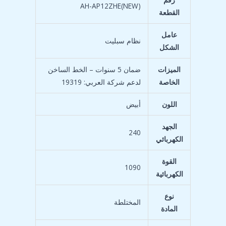
‎AH-AP12ZHE(NEW)
القطعة
عامل
الشكل
الميزات
‎ضمان 5 سنوات – الخط الساخن
الخاصة
لدعم شركة العربي: 19319
اللون
الجهد
‎240
الكهربائي
القوة
‎1090
الكهربائية
نوع
المادة