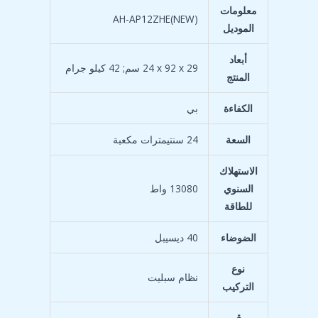
معلومات
‎AH-AP12ZHE(NEW)
الموديل
أبعاد
‎24 x 92 x 29 سم; 42 كيلو جرام
المنتج
الكفاءة
السعة
‎24 سنتيمترات مكعبة
الاستهلاك
السنوي
‎13080 واط
للطاقة
الضوضاء
‎40 ديسيبل
نوع
التركيب
رقم