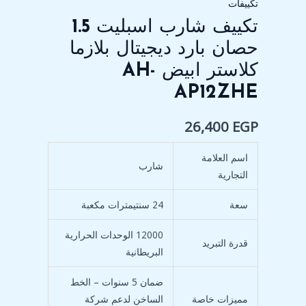
تكييفات
AP12ZHE
تكييف شارب اسبليت 1.5
حصان بارد ديجيتال بلازما
كلاستر ابيض AH-
AP12ZHE
26,400
EGP
اسم العلامة
شارب
التجارية
سعة
24 سنتيمترات مكعبة
12000 الوحدات الحرارية
قدرة التبريد
البريطانية
ضمان 5 سنوات – الخط
مميزات خاصة
الساخن لدعم شركة