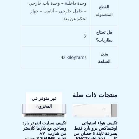
‎وحدة داخلية – وحدة باب خارجي
القطع
– حامل خارجي – أنابيب – جهاز
المشمولة
تحكم عن بعد
هل تحتاج
بطاريات؟
وزن
‎42 Kilograms
السلعة
منتجات ذات صلة
غير متوفر في
المخزون
تكييف هواء استوائي
تكييف سبليت انفرتر بارد
اوبتيماكس برو بارد فقط
وساخن مع بلازما كلاستر
بسرعة ثابتة 3 حصان من
من شارب AY-