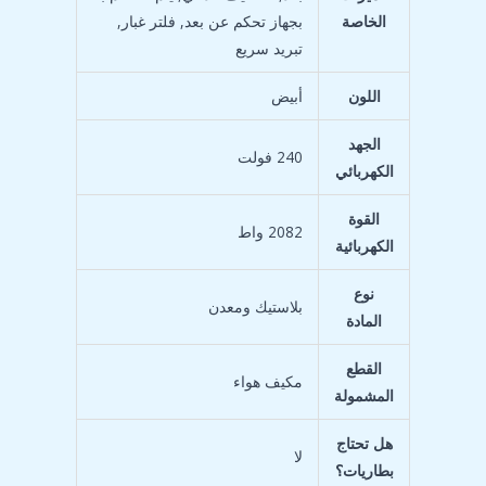
الخاصة
بجهاز تحكم عن بعد, فلتر غبار,
تبريد سريع
اللون
الجهد
‎240 فولت
الكهربائي
القوة
‎2082 واط
الكهربائية
نوع
المادة
القطع
المشمولة
هل تحتاج
بطاريات؟