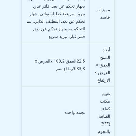
بجهاز تحكم عن بعد, فلتر غبار,
مميزات
تبريد سريع
ضاغط استوائي, جهاز
خاصة
تحكم عن بعد, التنظيف الذاتي, يتم
التحكم به بجهاز تحكم عن بعد,
فلتر غبار, تبريد سريع
أبعاد
المنتج
22,5العمق x 108,2العرض x
العمق ×
33,8الارتفاع سم
العرض ×
الارتفاع
تقييم
مكتب
كفاءة
نجمة واحدة
الطاقة
(BEE)
بالنجوم