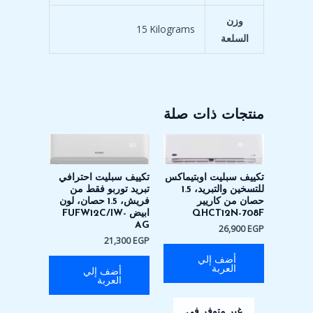
وزن
‎15 Kilograms
السلعة
منتجات ذات صلة
تكييف سبليت اوبتيماكس
تكييف سبليت احترافي
للتسخين والتبريد، 1.5
تبريد توربو فقط من
حصان من كاريير
فريش، 1.5 حصان، لون
QHCT12N-708F
ابيض FUFW12C/IW-
AG
26,900
EGP
21,300
EGP
أضف إلي
العربة
أضف إلي
العربة
غير متوفر في