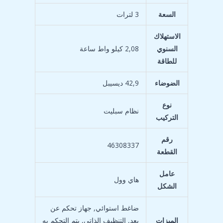
السعة
‎3 لترات
الاستهلاك
السنوي
‎2,08 كيلو واط ساعة
للطاقة
الضوضاء
‎42,9 ديسيبل
نوع
التركيب
رقم
‎46308337
القطعة
عامل
الشكل
‎ضاغط استوائي, جهاز تحكم عن
الميزات
بعد, التنظيف الذاتي, يتم التحكم به