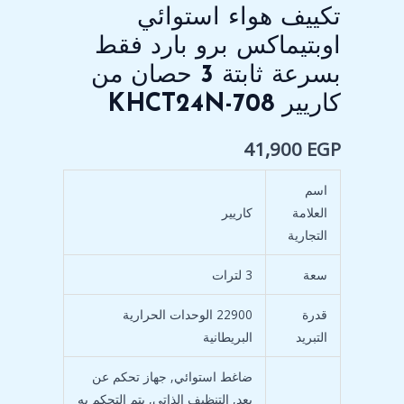
تكييف هواء استوائي
من
كاريير
اوبتيماكس برو بارد فقط
KHCT24N-
بسرعة ثابتة 3 حصان من
708
كاريير KHCT24N-708
41,900
EGP
اسم
العلامة
كاريير
التجارية
سعة
3 لترات
قدرة
22900 الوحدات الحرارية
التبريد
البريطانية
ضاغط استوائي, جهاز تحكم عن
بعد, التنظيف الذاتي, يتم التحكم به