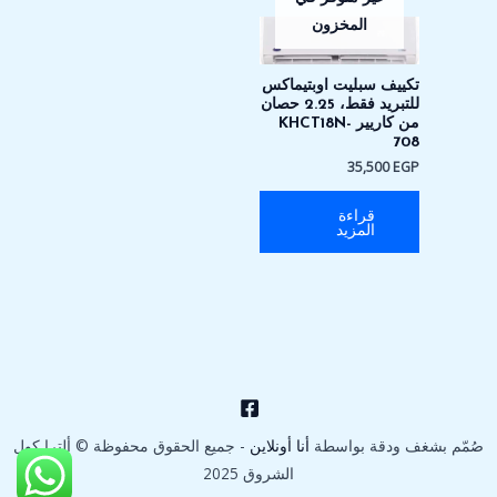
المخزون
تكييف سبليت اوبتيماكس
للتبريد فقط، 2.25 حصان
من كاريير KHCT18N-
708
35,500
EGP
قراءة
المزيد
صُمّم بشغف ودقة بواسطة
أنا أونلاين
- جميع الحقوق محفوظة © ألترا كول
الشروق 2025