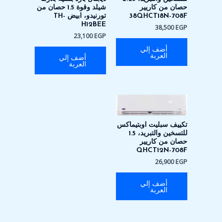
حصان من كاريير
شيلد وقوة 1.5 حصان من
38QHCT18N-708F
تورنيدو، ابيض TH-
H12BEE
38,500
EGP
23,100
EGP
أضف إلي
العربة
أضف إلي
العربة
تكييف سبليت اوبتيماكس
للتسخين والتبريد، 1.5
حصان من كاريير
QHCT12N-708F
26,900
EGP
أضف إلي
العربة