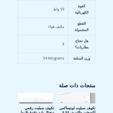
القوة
‎50 واط
الكهربائية
القطع
المشمولة
هل تحتاج
بطاريات؟
وزن السلعة
‎54 Kilograms
منتجات ذات صلة
تكييف سبليت اوبتيماكس
تكييف سبليت رقمي
للتسخين والتبريد، 2.25
ديجتال بارد بتقنية بلازما