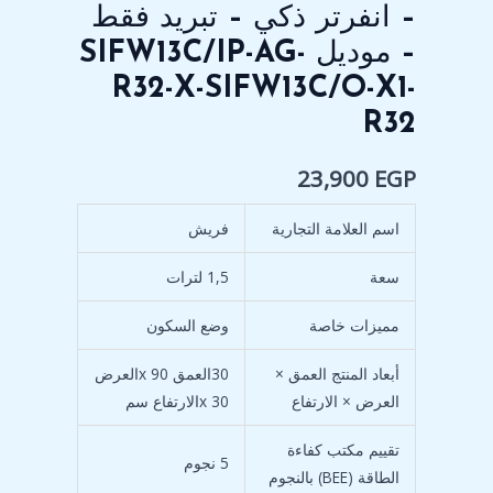
R32
– انفرتر ذكي – تبريد فقط
-
موديل
– موديل SIFW13C/IP-AG-
SIFW13C/IP-
R32-X-SIFW13C/O-X1-
AG-
R32
R32-
X-
23,900
EGP
SIFW13C/O-
X1-
اسم العلامة التجارية
فريش
R32
سعة
1,5 لترات
مميزات خاصة
وضع السكون
أبعاد المنتج العمق ×
30العمق x 90العرض
العرض × الارتفاع
x 30الارتفاع سم
تقييم مكتب كفاءة
5 نجوم
الطاقة (BEE) بالنجوم